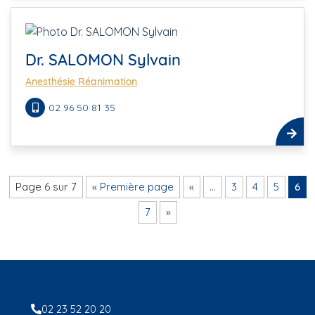
Dr. SALOMON Sylvain
Anesthésie Réanimation
02 96 50 81 35
Page 6 sur 7
« Première page
«
…
3
4
5
6
7
»
02 23 52 20 20