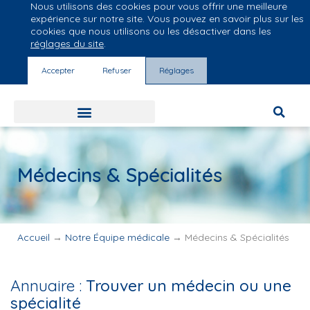
Nous utilisons des cookies pour vous offrir une meilleure
Groupe Vivalto Santé
expérience sur notre site. Vous pouvez en savoir plus sur les
Entre nous, la vie
cookies que nous utilisons ou les désactiver dans les
réglages du site
.
Accepter
Refuser
Réglages
Médecins & Spécialités
Accueil
→
Notre Équipe médicale
→
Médecins & Spécialités
Annuaire :
Trouver un médecin ou une
spécialité