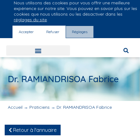
Nous utilisons des cookies pour vous offrir une meilleure
Groupe Vivalto Santé
expérience sur notre site. Vous pouvez en savoir plus sur les
Entre nous, la vie
cookies que nous utilisons ou les désactiver dans les
réglages du site
.
Accepter
Refuser
Réglages
Dr. RAMIANDRISOA Fabrice
Accueil
→
Praticiens
→
Dr. RAMIANDRISOA Fabrice
Retour à l'annuaire