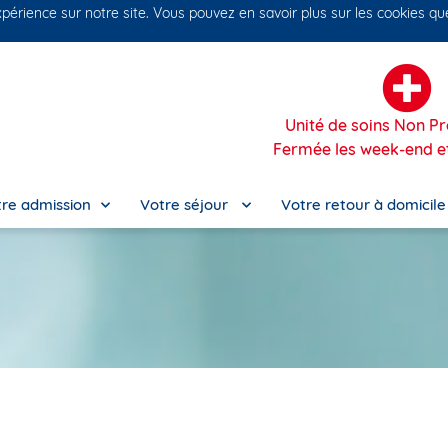
xpérience sur notre site. Vous pouvez en savoir plus sur les cookies q
No
Unité de soins Non 
Fermée les week-end et
re admission
Votre séjour
Votre retour à domicil