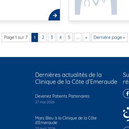
Page 1 sur 7
1
2
3
4
5
…
»
Dernière page »
Dernières actualités de la
Su
Clinique de la Côte d’Emeraude
ré
Devenez Patients Partenaires
27 mai 2026
Mars Bleu à la Clinique de la Côte
d’Emeraude
23 avril 2026