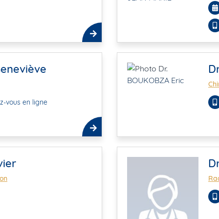
eneviève
D
Chi
z-vous en ligne
vier
D
ion
Rad