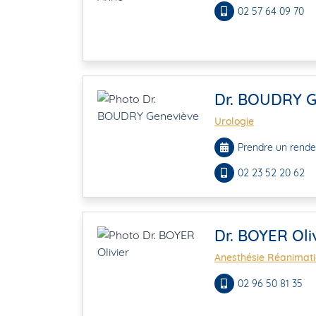
02 57 64 09 70
Dr. BOUDRY G
Urologie
Prendre un rende
02 23 52 20 62
Dr. BOYER Oli
Anesthésie Réanimat
02 96 50 81 35