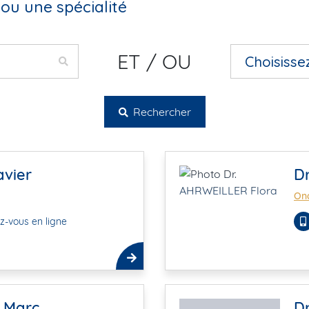
ou une spécialité
ET / OU
Rechercher
avier
D
Onc
z-vous en ligne
 Marc
D