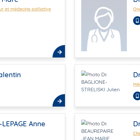
r et médecine palliative
Onc
alentin
D
Méd
T-LEPAGE Anne
D
Chi