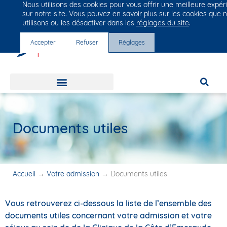
Nous utilisons des cookies pour vous offrir une meilleure expér
Groupe Vivalto Santé
sur notre site. Vous pouvez en savoir plus sur les cookies que 
Entre nous, la vie
utilisons ou les désactiver dans les
réglages du site
.
Accepter
Refuser
Réglages
Documents utiles
Accueil
→
Votre admission
→
Documents utiles
Vous retrouverez ci-dessous la liste de l’ensemble des
documents utiles concernant votre admission et votre