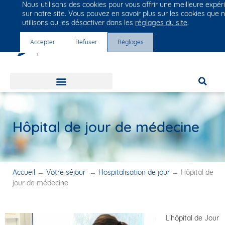
Nous utilisons des cookies pour vous offrir une meilleure expér
Groupe Vivalto Santé
sur notre site. Vous pouvez en savoir plus sur les cookies que 
Entre nous, la vie
utilisons ou les désactiver dans les
réglages du site
.
Accepter
Refuser
Réglages
Hôpital de jour de médecine
Accueil
→
Votre séjour
→
Hospitalisation de jour
→
Hôpital de
jour de médecine
L’hôpital de Jour