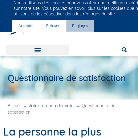
Nous utilisons des cookies pour vous offrir une meilleure expér
Groupe Vivalto Santé
sur notre site. Vous pouvez en savoir plus sur les cookies que 
Entre nous, la vie
utilisons ou les désactiver dans les
réglages du site
.
Accepter
Refuser
Réglages
Questionnaire de satisfaction
Accueil
→
Votre retour à domicile
→
Questionnaire de
satisfaction
La personne la plus