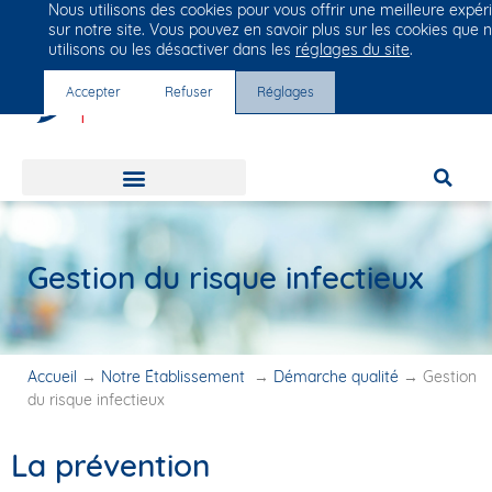
Nous utilisons des cookies pour vous offrir une meilleure expér
Groupe Vivalto Santé
sur notre site. Vous pouvez en savoir plus sur les cookies que 
Entre nous, la vie
utilisons ou les désactiver dans les
réglages du site
.
Accepter
Refuser
Réglages
Gestion du risque infectieux
Accueil
→
Notre Établissement
→
Démarche qualité
→
Gestion
du risque infectieux
La prévention