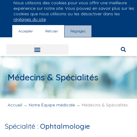
Nous utilisons des cookies pour vous offrir une meilleure
Groupe Vivalto Santé
expérience sur notre site. Vous pouvez en savoir plus sur les
Entre nous, la vie
cookies que nous utilisons ou les désactiver dans les
réglages du site
.
Accepter
Refuser
Réglages
Médecins & Spécialités
Accueil
→
Notre Équipe médicale
→
Médecins & Spécialités
Spécialité :
Ophtalmologie