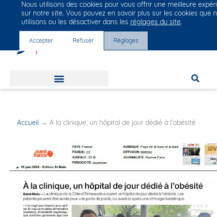
Nous utilisons des cookies pour vous offrir une meilleure expér
Groupe Vivalto Santé
sur notre site. Vous pouvez en savoir plus sur les cookies que 
Entre nous, la vie
utilisons ou les désactiver dans les
réglages du site
.
Accepter
Refuser
Réglages
Accueil
→
A la clinique, un hôpital de jour dédié à l’obésité