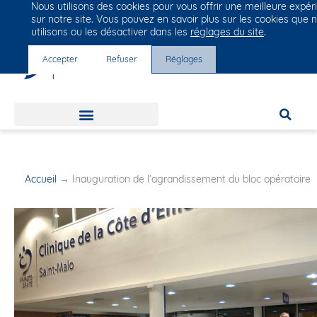
Nous utilisons des cookies pour vous offrir une meilleure expér
Groupe Vivalto Santé
sur notre site. Vous pouvez en savoir plus sur les cookies que 
Entre nous, la vie
utilisons ou les désactiver dans les
réglages du site
.
Accepter
Refuser
Réglages
Accueil
→
Inauguration de l’agrandissement du bloc opératoire