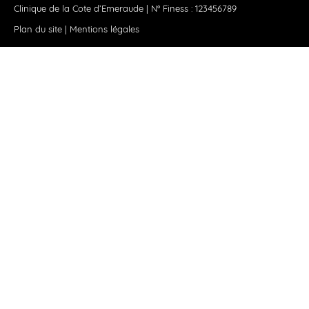
Clinique de la Cote d’Emeraude | N° Finess : 123456789
Plan du site
|
Mentions légales