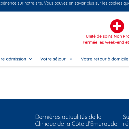
xpérience sur notre site. Vous pouvez en savoir plus sur les cookies q
No
Unité de soins Non 
Fermée les week-end et 
re admission
Votre séjour
Votre retour à domicil
Dernières actualités de la
Su
Clinique de la Côte d’Emeraude
ré