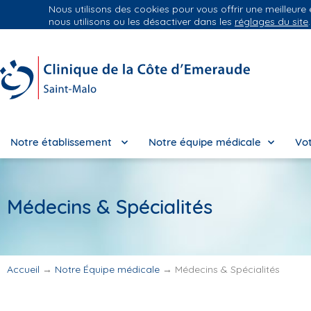
Nous utilisons des cookies pour vous offrir une meilleure
Groupe Vivalto Santé
Entre nous, la vie
nous utilisons ou les désactiver dans les
réglages du site
.
Notre établissement
Notre équipe médicale
Vot
Médecins & Spécialités
Accueil
→
Notre Équipe médicale
→
Médecins & Spécialités