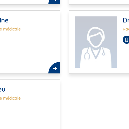
ine
Dr
ie médicale
Rad
eu
ie médicale